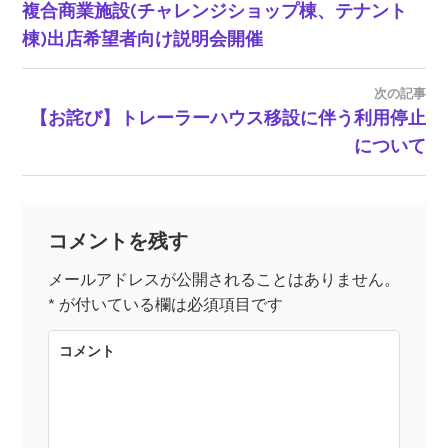
複合商業施設(チャレンジショップ棟、テナント
投
棟)出店希望者向け説明会開催
稿
次の記事
ナ
【お詫び】トレーラーハウス移設に伴う利用停止
について
ビ
ゲ
コメントを残す
ー
メールアドレスが公開されることはありません。
*
が付いている欄は必須項目です
シ
コメント
ョ
ン