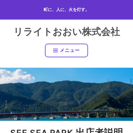
コ
町に、人に、火を灯す。
ン
テ
ン
リライトおおい株式会社
ツ
へ
ス
メニュー
キ
ッ
プ
SEE SEA PARK 出店者説明